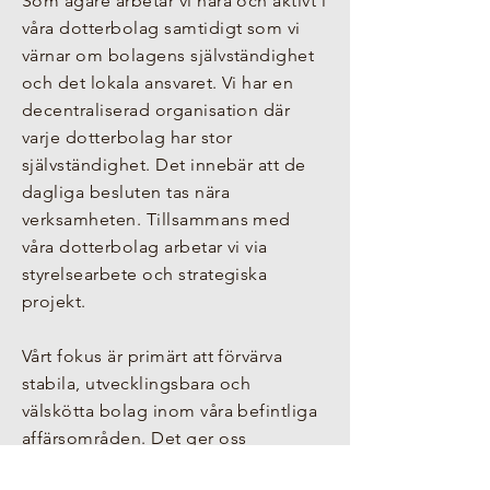
Som ägare arbetar vi nära och aktivt i
våra dotterbolag samtidigt som vi
värnar om bolagens självständighet
och det lokala ansvaret. Vi har en
decentraliserad organisation där
varje dotterbolag har stor
självständighet. Det innebär att de
dagliga besluten tas nära
verksamheten. Tillsammans med
våra dotterbolag arbetar vi via
styrelsearbete och strategiska
projekt.
Vårt fokus är primärt att förvärva
stabila, utvecklingsbara och
välskötta bolag inom våra befintliga
affärsområden. Det ger oss
möjlighet att skapa synergier såväl